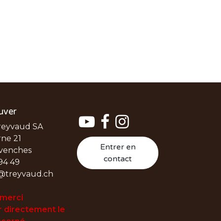
uver
reyvaud SA
ne 21
Entrer en
venches
contact
94 49
@treyvaud.ch
 merci
 directement le