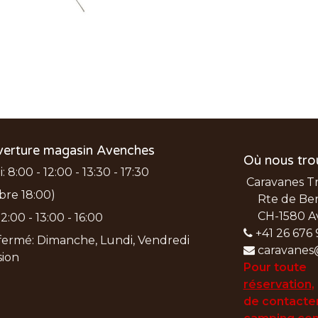
verture magasin Avenches
Où nous tro
 8:00 - 12:00 - 13:30 - 17:30
Caravanes T
bre 18:00)
Rte de Ber
CH-1580 A
2:00 - 13:00 - 16:00
+41 26 676 
ermé: Dimanche, Lundi, Vendredi
caravanes
nsion
Pour toute
réservation
,
de
contacter