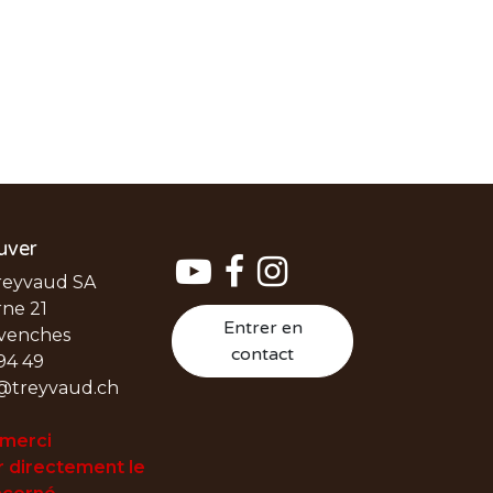
uver
reyvaud SA
ne 21
Entrer en
venches
contact
94 49
@treyvaud.ch
 merci
 directement le