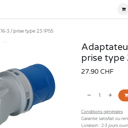
g
Produits
Location
Boutique
À propos
6-3 / prise type 23 IP55
Adaptateu
prise type
27.90
CHF
Conditions générales
Garantie satisfait ou r
Livraison : 2-3 jours ouv