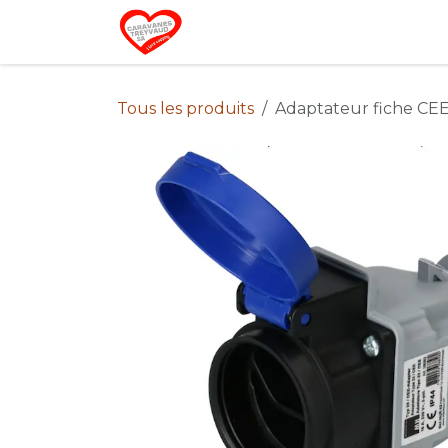
Se rendre au contenu
Home
Campin
Tous les produits
Adaptateur fiche CEE1