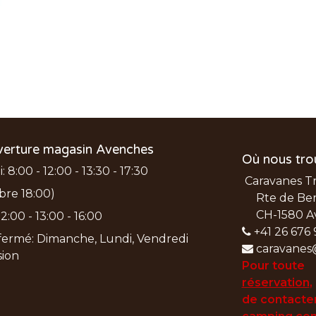
verture magasin Avenches
Où nous tro
 8:00 - 12:00 - 13:30 - 17:30
Caravanes T
bre 18:00)
Rte de Ber
CH-1580 A
2:00 - 13:00 - 16:00
+41 26 676 
ermé: Dimanche, Lundi, Vendredi
caravanes
nsion
Pour toute
réservation
,
de
contacter