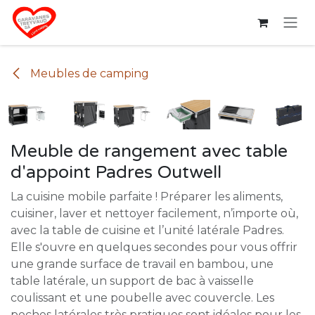
Se rendre au contenu
Meubles de camping
Meuble de rangement avec table
d'appoint Padres Outwell
La cuisine mobile parfaite ! Préparer les aliments,
cuisiner, laver et nettoyer facilement, n’importe où,
avec la table de cuisine et l’unité latérale Padres.
Elle s'ouvre en quelques secondes pour vous offrir
une grande surface de travail en bambou, une
table latérale, un support de bac à vaisselle
coulissant et une poubelle avec couvercle. Les
poches latérales très pratiques sont idéales pour les