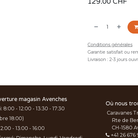
129.00
CHF
Conditions générales
Garantie satisfait ou r
Livraison : 2-3 jours ouv
verture magasin Avenches
Où nous tro
 8:00 - 12:00 - 13:30 - 17:30
Caravanes T
bre 18:00)
Rte de Ber
CH-1580 A
2:00 - 13:00 - 16:00
+41 26 676 