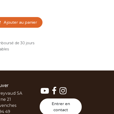
Ajouter au panier
emboursé de 30 jours
rables
uver
reyvaud SA
ne 21
Entrer en
venches
contact
94 49