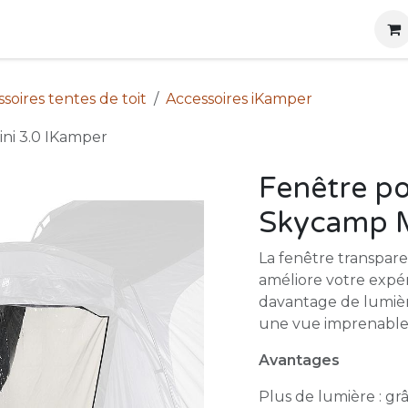
g
Produits
Location
Boutique
À propos
soires tentes de toit
Accessoires iKamper
ni 3.0 IKamper
Fenêtre po
Skycamp M
La fenêtre transpar
améliore votre expé
davantage de lumière
une vue imprenable
Avantages
Plus de lumière : gr