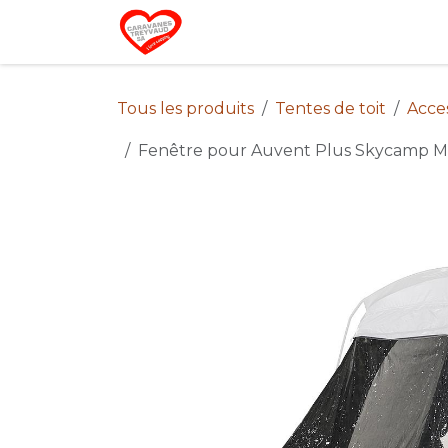
Se rendre au contenu
Home
Campin
Tous les produits
Tentes de toit
Acces
Fenêtre pour Auvent Plus Skycamp Mi