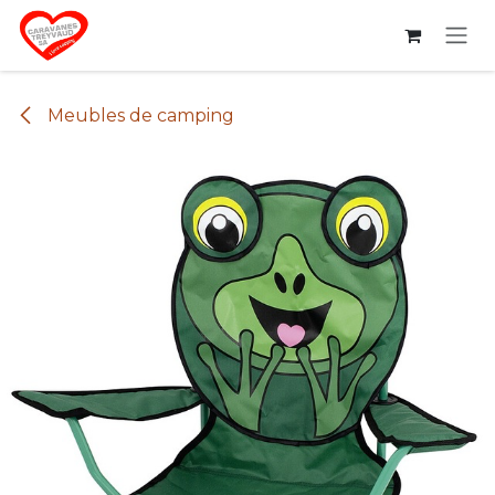
Se rendre au contenu
Meubles de camping