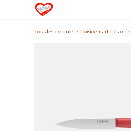
Se rendre au contenu
Home
Campin
Tous les produits
Cuisine + articles mé