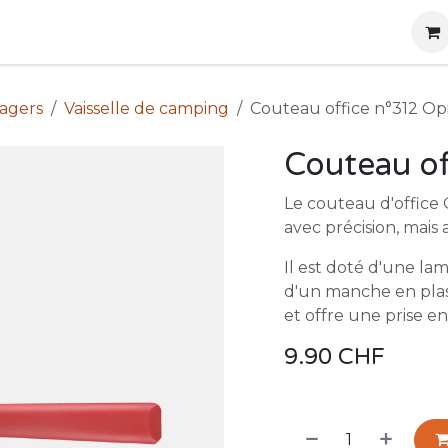
g
Produits
Location
Boutique
À propos
nagers
Vaisselle de camping
Couteau office n°312 Op
Couteau of
Le couteau d'office
avec précision, mais 
Il est doté d'une la
d'un manche en plast
et offre une prise e
9.90
CHF