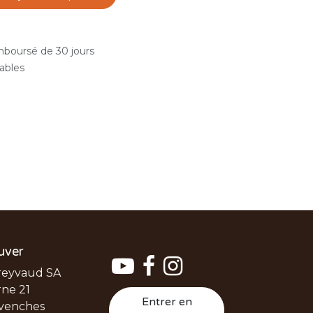
emboursé de 30 jours
rables
uver
reyvaud SA
ne 21
Entrer en
venches