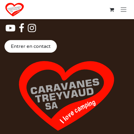
Se rendre au contenu
Entrer en contact