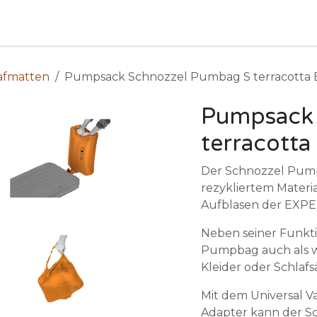
Camping
Produkte
Vermietung
Shop
Über uns
afmatten
Pumpsack Schnozzel Pumbag S terracotta
Pumpsack 
terracotta
Der Schnozzel Pump
rezykliertem Material
Aufblasen der EXPE
Neben seiner Funkt
Pumpbag auch als w
Kleider oder Schlaf
Mit dem Universal V
Adapter kann der 