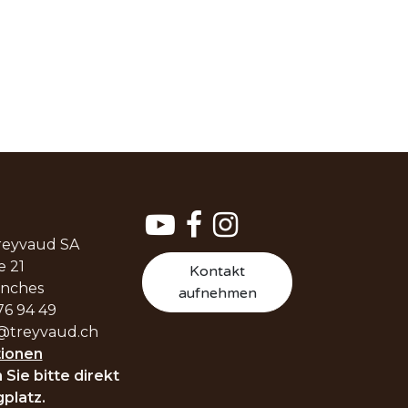
reyvaud SA
e 21
Kontakt
enches
aufnehmen
76 94 49
@treyvaud.ch
ionen
 Sie bitte direkt
platz.