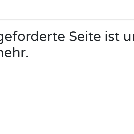
Camping
Produkte
Vermietung
Shop
Über uns
eforderte Seite ist u
mehr.