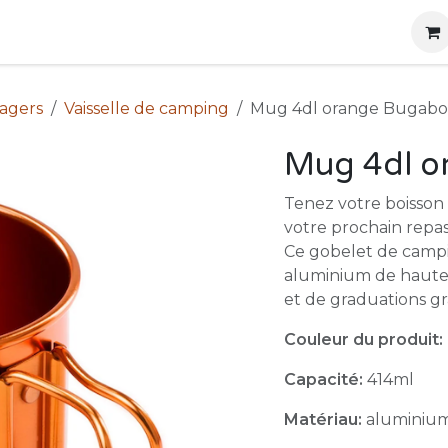
g
Produits
Location
Boutique
À propos
nagers
Vaisselle de camping
Mug 4dl orange Bugabo
Mug 4dl o
Tenez votre boisson
votre prochain repas
Ce gobelet de campi
aluminium de haute 
et de graduations gr
Couleur du produit:
Capacité:
414ml
Matériau:
aluminium