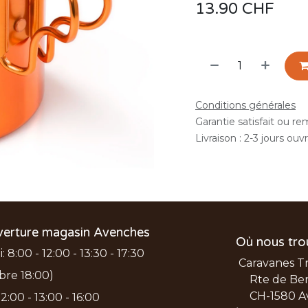
13.90
CHF
Conditions générales
Garantie satisfait ou r
Livraison : 2-3 jours ouv
verture magasin Avenches
Où nous tro
 8:00 - 12:00 - 13:30 - 17:30
Caravanes T
bre 18:00)
Rte de Ber
CH-1580 A
2:00 - 13:00 - 16:00