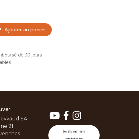
Ajouter au panier
emboursé de 30 jours
rables
uver
reyvaud SA
ne 21
Entrer en
venches