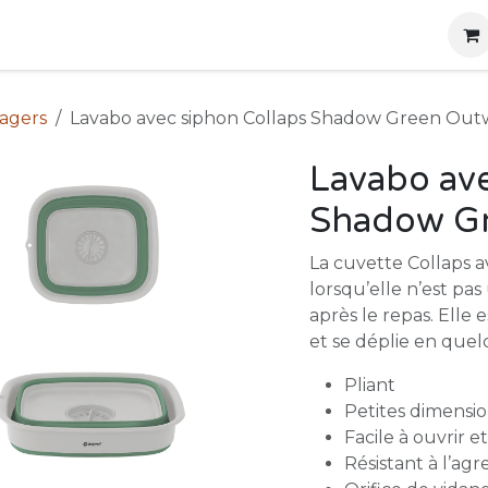
g
Produits
Location
Boutique
À propos
nagers
Lavabo avec siphon Collaps Shadow Green Out
Lavabo ave
Shadow Gr
La cuvette Collaps 
lorsqu’elle n’est pas 
après le repas. Elle e
et se déplie en que
Pliant
Petites dimensi
Facile à ouvrir et
Résistant à l’agr