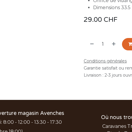
Orifice de vida
Dimensions 33.5 
29.00
CHF
Conditions générales
Garantie satisfait ou r
Livraison : 2-3 jours ouv
verture magasin Avenches
Où nous tro
 8:00 - 12:00 - 13:30 - 17:30
Caravanes T
bre 18:00)