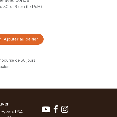
nge avec bonde
x 30 x 19 cm (LxPxH)
Ajouter au panier
emboursé de 30 jours
rables
uver
reyvaud SA