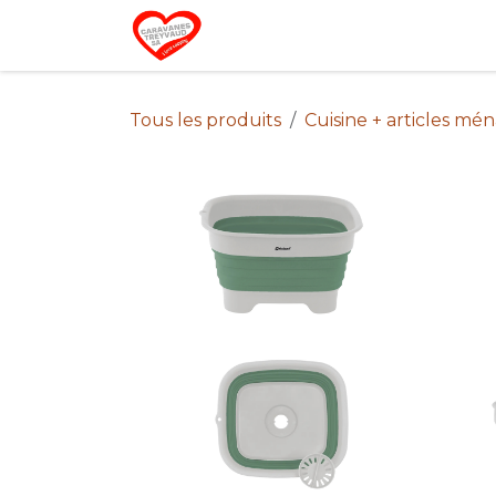
Se rendre au contenu
Home
Campin
Tous les produits
Cuisine + articles mé