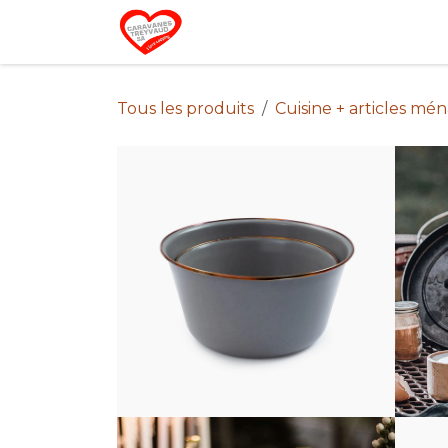
Se rendre au contenu
Home
Campin
Tous les produits
Cuisine + articles mé