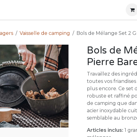
g
Produits
Location
Boutique
À propos
nagers
Vaisselle de camping
Bols de Mélange Set 2 G
Bols de Mé
Pierre Bar
Travaillez des ingré
toutes vos friandises
plus encore. Ce set
robuste et raffiné po
de camping que dans 
acier inoxydable cui
semblable au bronze
Articles inclus:
1 gra