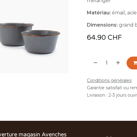
mélanger
Matériau:
émail, acie
Dimensions:
grand b
64.90
CHF
Conditions générales
Garantie satisfait ou r
Livraison : 2-3 jours ouv
verture magasin Avenches